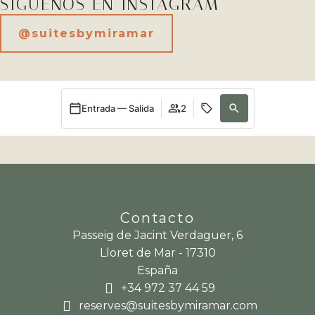
SÍGUENOS EN INSTAGRAM
@suitesbymiramar
Entrada — Salida
2
Contacto
Passeig de Jacint Verdaguer, 6
Lloret de Mar - 17310
España
+34 972 37 44 59
reserves@suitesbymiramar.com