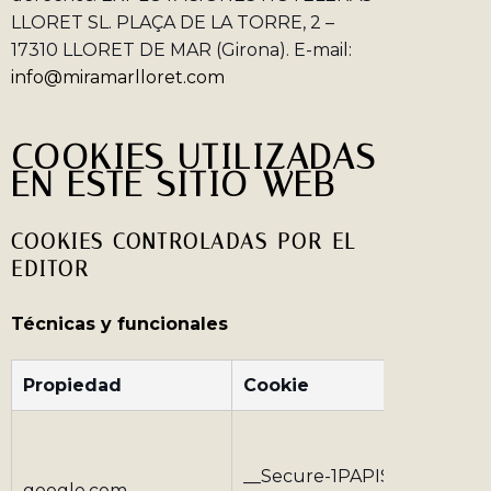
LLORET SL. PLAÇA DE LA TORRE, 2 –
17310 LLORET DE MAR (Girona). E-mail:
info@miramarlloret.com
COOKIES UTILIZADAS
EN ESTE SITIO WEB
COOKIES CONTROLADAS POR EL
EDITOR
Técnicas y funcionales
Propiedad
Cookie
Finali
Cookie 
para la 
__Secure-1PAPISI
google.com
de las 