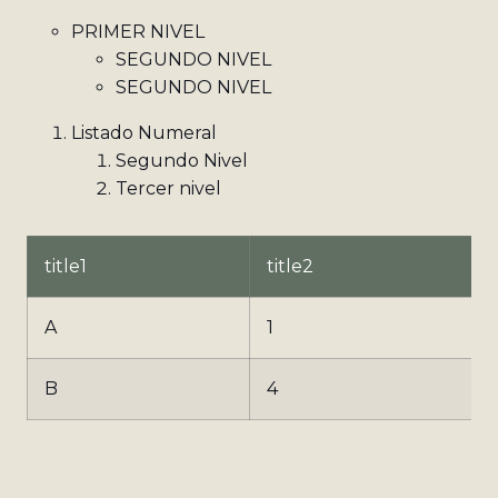
PRIMER NIVEL
SEGUNDO NIVEL
SEGUNDO NIVEL
Listado Numeral
Segundo Nivel
Tercer nivel
title1
title2
t
A
1
B
4