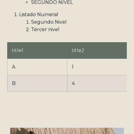
SEGUNDO NIVEL
Listado Numeral
Segundo Nivel
Tercer nivel
title1
title2
t
A
1
B
4